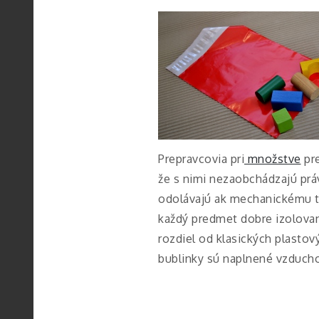
Prepravcovia pri
množstve
pre
že s nimi nezaobchádzajú práv
odolávajú ak mechanickému tl
každý predmet dobre izolovan
rozdiel od klasických plasto
bublinky sú naplnené vzduch