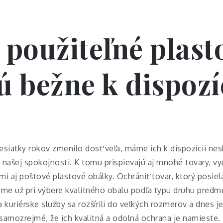
 použiteľné plast
ú bežne k dispozí
desiatky rokov zmenilo dosť veľa, máme ich k dispozícii ne
našej spokojnosti. K tomu prispievajú aj mnohé tovary, vyu
mi aj poštové plastové obálky.
Ochrániť tovar, ktorý posi
me už pri výbere kvalitného obalu podľa typu druhu predme
 kuriérske služby sa rozšírili do veľkých rozmerov a dnes
 samozrejmé, že ich kvalitná a odolná ochrana je namieste.