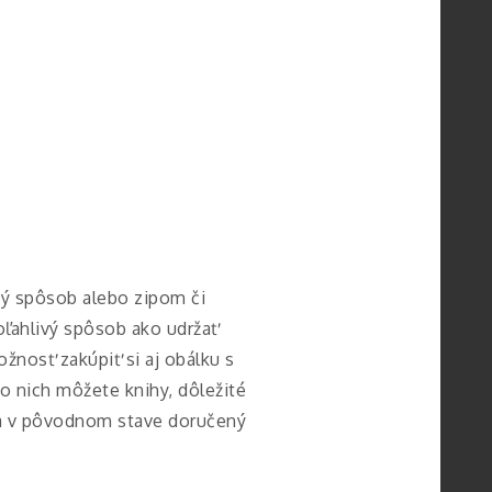
vý spôsob alebo zipom či
oľahlivý spôsob ako udržať
ožnosť zakúpiť si aj obálku s
do nich môžete knihy, dôležité
 a v pôvodnom stave doručený