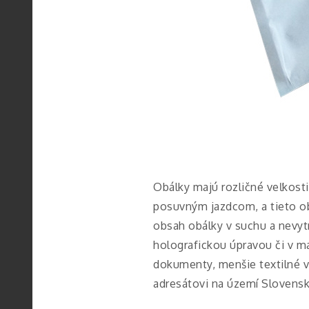
Obálky majú rozličné veľkost
posuvným jazdcom, a tieto obá
obsah obálky v suchu a nevyt
holografickou úpravou či v ma
dokumenty, menšie textilné v
adresátovi na území Slovenska