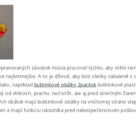
pravovaných zásielok musia pracovať rýchlo, aby stihli term
e najšetrnejšie. A to je dôvod, aby boli všetky zabalené v
aku, napríklad
bublinkové obálky 2packsk
bublinkové plast
ý od vlhkosti, prachu, nečistôt, ale aj pred slnečným žia
vých obálok majú bublinkové obálky na vnútornej strane vle
om a majú funkciu nárazníka pred nebezpečenstvom pošk