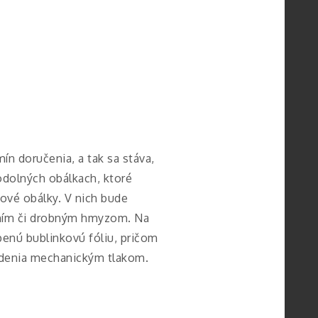
ín doručenia, a tak sa stáva,
 odolných obálkach, ktoré
ové obálky. V nich bude
rením či drobným hmyzom.
Na
penú bublinkovú fóliu, pričom
odenia mechanickým tlakom.