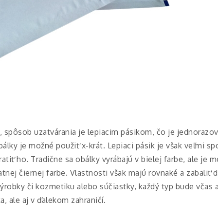
i, spôsob uzatvárania je lepiacim pásikom, čo je jednorazo
lky je možné použiť x-krát. Lepiaci pásik je však veľmi sp
ratiť ho.
Tradične sa obálky vyrábajú v bielej farbe, ale je m
tnej čiernej farbe. Vlastnosti však majú rovnaké a zabaliť 
ýrobky či kozmetiku alebo súčiastky, každý typ bude včas
, ale aj v ďalekom zahraničí.