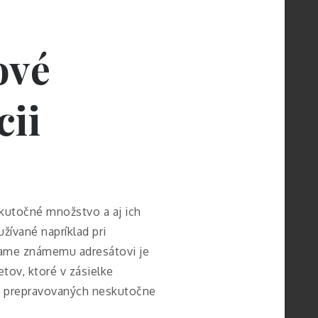
ové
cii
skutočné množstvo a aj ich
žívané napríklad pri
elame známemu adresátovi je
tov, ktoré v zásielke
 je prepravovaných neskutočne