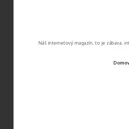
Skip
to
content
Náš internetový magazín, to je zábava, i
Domo