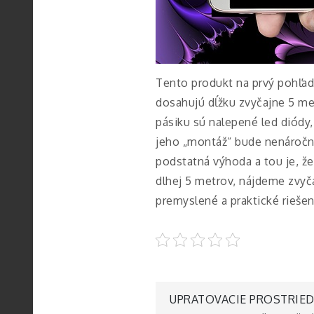
Tento produkt na prvý pohľad
dosahujú dĺžku zvyčajne 5 m
pásiku sú nalepené led diódy,
jeho „montáž“ bude nenáročná
podstatná výhoda a tou je, ž
dlhej 5 metrov, nájdeme zvyč
premyslené a praktické rieše
Navigace
UPRATOVACIE PROSTRIED