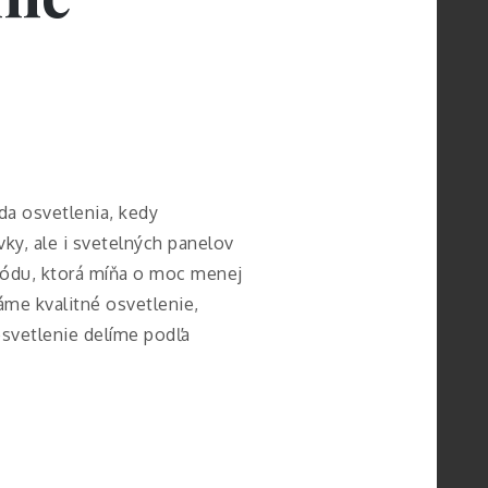
ada osvetlenia, kedy
vky, ale i svetelných panelov
 diódu, ktorá míňa o moc menej
áme kvalitné osvetlenie,
osvetlenie delíme podľa