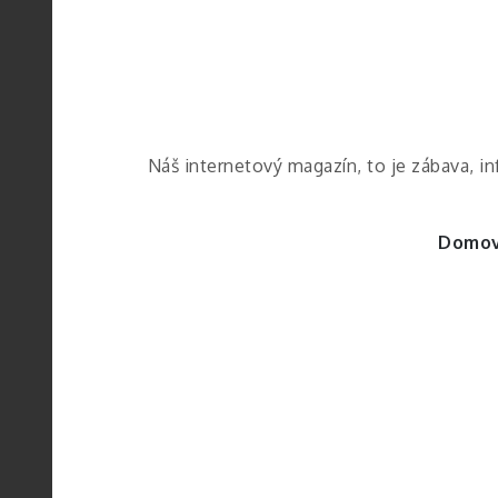
Skip
to
content
Náš internetový magazín, to je zábava, i
Domo