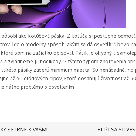
 pôsobí ako kotúčová páska. Z kotúča si postupne odmotáv
etrov. Ide o moderný spôsob, akým sa dá osvetliť ľubovoľ
 ktoré som na začiatku opisoval. Pásik je ohybný a samolepi
 a zvládneme ju hocikedy. S týmto typom zhotovenia prich
e takéto pásiky zaberú minimum miesta. Sú nenápadné, no
ajne až 60 diódových čipov, ktoré dosahujú životnosť až 50
nie nášho problému s osvetlením.
KY ŠETRNÉ K VÁŠMU
BLÍŽI SA SILVE