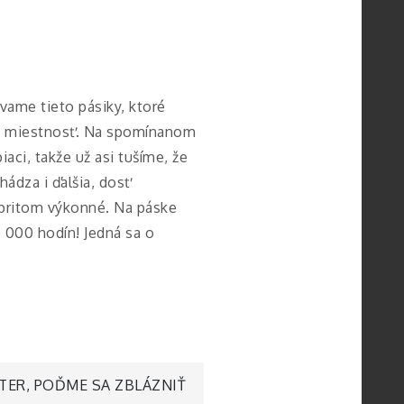
ame tieto pásiky, ktoré
ná miestnosť. Na spomínanom
aci, takže už asi tušíme, že
ádza i ďalšia, dosť
 pritom výkonné. Na páske
 000 hodín! Jedná sa o
STER, POĎME SA ZBLÁZNIŤ