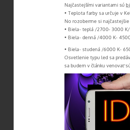
Najčastejšími variantami sú
b
• Teplota farby sa určuje v K
No rozoberme si najčastejšie 
• Biela- teplá /2700- 3000 K/ 
• Biela- denná /4000 K- 4500 K
• Biela- studená /6000 K- 6
Osvetlenie typu led sa predá
sa budem v článku venovať s