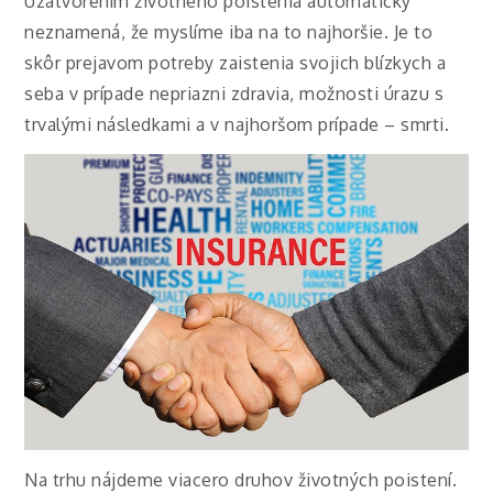
Uzatvorením životného poistenia automaticky
neznamená, že myslíme iba na to najhoršie. Je to
skôr prejavom potreby zaistenia svojich blízkych a
seba v prípade nepriazni zdravia, možnosti úrazu s
trvalými následkami a v najhoršom prípade – smrti.
Na trhu nájdeme viacero druhov životných poistení.