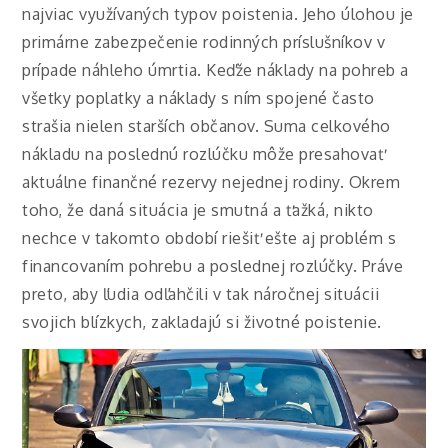
najviac využívaných typov poistenia. Jeho úlohou je
primárne zabezpečenie rodinných príslušníkov v
prípade náhleho úmrtia. Keďže náklady na pohreb a
všetky poplatky a náklady s ním spojené často
strašia nielen starších občanov. Suma celkového
nákladu na poslednú rozlúčku môže presahovať
aktuálne finančné rezervy nejednej rodiny. Okrem
toho, že daná situácia je smutná a ťažká, nikto
nechce v takomto období riešiť ešte aj problém s
financovaním pohrebu a poslednej rozlúčky. Práve
preto, aby ľudia odľahčili v tak náročnej situácii
svojich blízkych, zakladajú si životné poistenie.