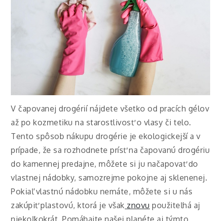
V čapovanej drogérií nájdete všetko od pracích gélov
až po kozmetiku na starostlivosť o vlasy či telo.
Tento spôsob nákupu drogérie je ekologickejší a v
prípade, že sa rozhodnete prísť na čapovanú drogériu
do kamennej predajne, môžete si ju načapovať do
vlastnej nádobky, samozrejme pokojne aj sklenenej.
Pokiaľ vlastnú nádobku nemáte, môžete si u nás
zakúpiť plastovú, ktorá je však
znovu
použiteľná aj
niekoľkokrát. Pomáhajte našej planéte aj týmto