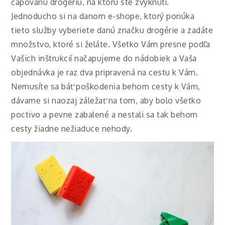
čapovanú drogériu, na ktorú ste zvyknutí.
Jednoducho si na danom e-shope, ktorý ponúka
tieto služby vyberiete danú značku drogérie a zadáte
množstvo, ktoré si želáte. Všetko Vám presne podľa
Vašich inštrukcií načapujeme do nádobiek a Vaša
objednávka je raz dva pripravená na cestu k Vám.
Nemusíte sa báť poškodenia behom cesty k Vám,
dávame si naozaj záležať na tom, aby bolo všetko
poctivo a pevne zabalené a nestali sa tak behom
cesty žiadne nežiaduce nehody.