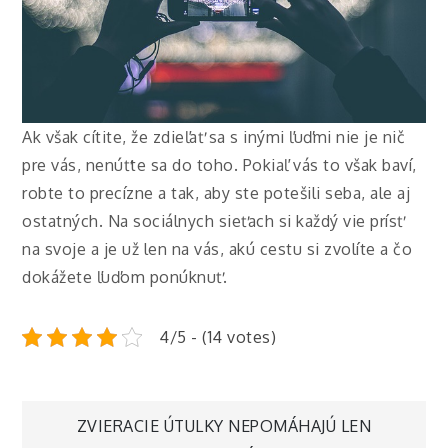
Ak však cítite, že zdieľať sa s inými ľuďmi nie je nič
pre vás, nenúťte sa do toho. Pokiaľ vás to však baví,
robte to precízne a tak, aby ste potešili seba, ale aj
ostatných. Na sociálnych sieťach si každý vie prísť
na svoje a je už len na vás, akú cestu si zvolíte a čo
dokážete ľuďom ponúknuť.
4/5 - (14 votes)
Navigace
ZVIERACIE ÚTULKY NEPOMÁHAJÚ LEN