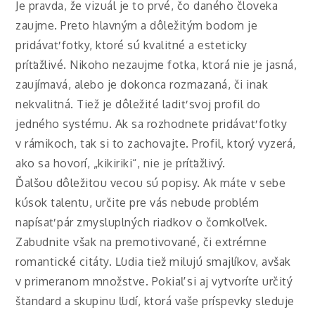
Je pravda, že vizuál je to prvé, čo daného človeka
zaujme. Preto hlavným a dôležitým bodom je
pridávať fotky, ktoré sú kvalitné a esteticky
príťažlivé. Nikoho nezaujme fotka, ktorá nie je jasná,
zaujímavá, alebo je dokonca rozmazaná, či inak
nekvalitná. Tiež je dôležité ladiť svoj profil do
jedného systému. Ak sa rozhodnete pridávať fotky
v rámikoch, tak si to zachovajte. Profil, ktorý vyzerá,
ako sa hovorí, „kikiriki“, nie je príťažlivý.
Ďalšou dôležitou vecou sú popisy. Ak máte v sebe
kúsok talentu, určite pre vás nebude problém
napísať pár zmysluplných riadkov o čomkoľvek.
Zabudnite však na premotivované, či extrémne
romantické citáty. Ľudia tiež milujú smajlíkov, avšak
v primeranom množstve. Pokiaľ si aj vytvoríte určitý
štandard a skupinu ľudí, ktorá vaše príspevky sleduje