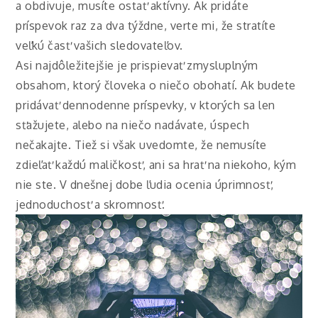
a obdivuje, musíte ostať aktívny. Ak pridáte
príspevok raz za dva týždne, verte mi, že stratíte
veľkú časť vašich sledovateľov.
Asi najdôležitejšie je prispievať zmysluplným
obsahom, ktorý človeka o niečo obohatí. Ak budete
pridávať dennodenne príspevky, v ktorých sa len
sťažujete, alebo na niečo nadávate, úspech
nečakajte. Tiež si však uvedomte, že nemusíte
zdieľať každú maličkosť, ani sa hrať na niekoho, kým
nie ste. V dnešnej dobe ľudia ocenia úprimnosť,
jednoduchosť a skromnosť.